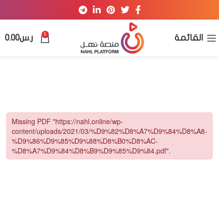
0
القائمة
ر.س
0.00