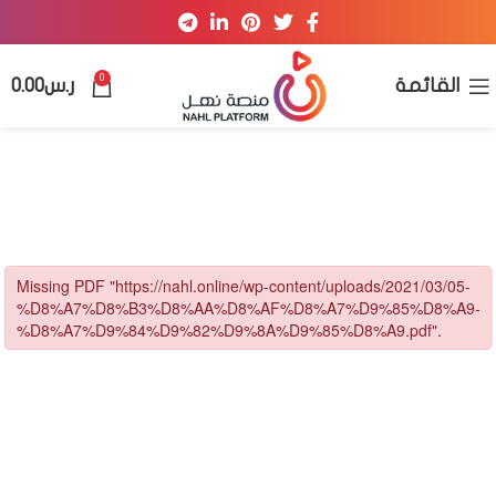
0
القائمة
ر.س
0.00