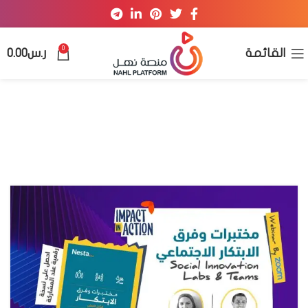
0
القائمة
ر.س
0.00