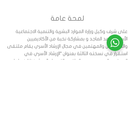
لمحة عامة
‏على شرف وكيل وزارة الموارد البشرية والتنمية الاجتماعية
الأستاذ أحمد الماجد و بمشاركة نخبة من الأكاديميين
والمختصين والمهتمين في مجال الإرشاد الأسري يقام ملتقى
استقرار في نسخته الثالثة بعنوان “الإرشاد الأسري في
المجتمع السعودي بين الواقع والتحديات” ويشرفنا انضمامك
وحضورك للملتقى والاستفادة من مخرجاته.
عناوين الجلسات
البرنامج
الأهداف