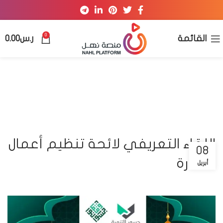
0
القائمة
ر.س
0.00
اللقاء التعريفي لائحة تنظيم أعمال
08
النظارة
أبريل