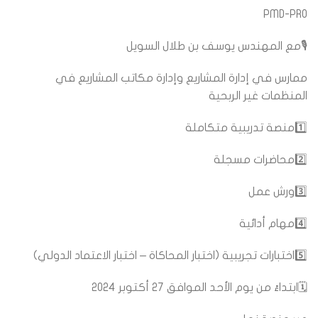
PMD-PRO
🎙️
مع المهندس يوسف بن طلال السويل
ممارس في إدارة المشاريع وإدارة مكاتب المشاريع في
المنظمات غير الربحية
1️⃣
منصة تدريبية متكاملة
2️⃣
محاضرات مسجلة
3️⃣
ورش عمل
4️⃣
مهام أدائية
5️⃣
اختبارات تجريبية (اختبار المحاكاة – اختبار الاعتماد الدولي)
🗓️
ابتداءً من يوم الأحد الموافق 27 أكتوبر 2024