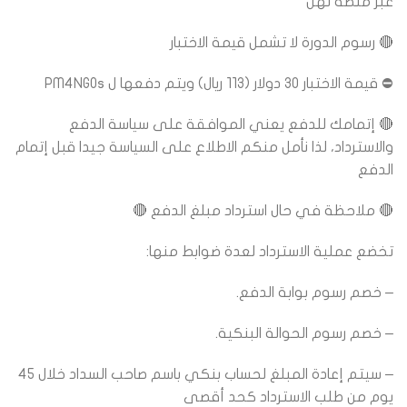
عبر منصة نهل
🔴 رسوم الدورة لا تشمل قيمة الاختبار
⛔ قيمة الاختبار 30 دولار (113 ريال) ويتم دفعها ل PM4NGOs
🔴
إتمامك للدفع يعني الموافقة على سياسة الدفع
والاسترداد، لذا نأمل منكم الاطلاع على السياسة جيدا قبل إتمام
الدفع
🔴
ملاحظة في حال استرداد مبلغ الدفع
🔴
تخضع عملية الاسترداد لعدة ضوابط منها:
– خصم رسوم بوابة الدفع.
– خصم رسوم الحوالة البنكية.
– سيتم إعادة المبلغ لحساب بنكي باسم صاحب السداد خلال 45
يوم من طلب الاسترداد كحد أقصى