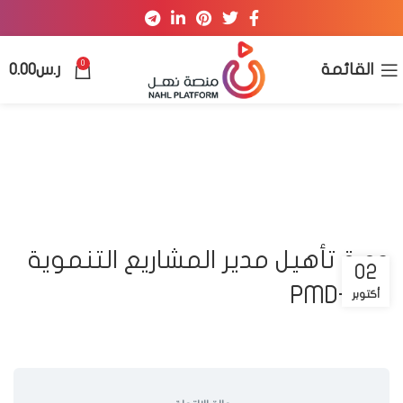
0
القائمة
ر.س
0.00
دورة تأهيل مدير المشاريع التنموية
02
PMD-PRO
أكتوبر