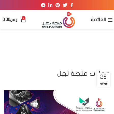
0
القائمة
ر.س
0.00
مهارات منصة نهل
26
يوليو