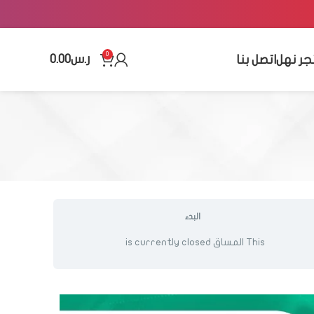
0
ر.س
0.00
جر نهل
اتصل بنا
البدء
This المساق is currently closed