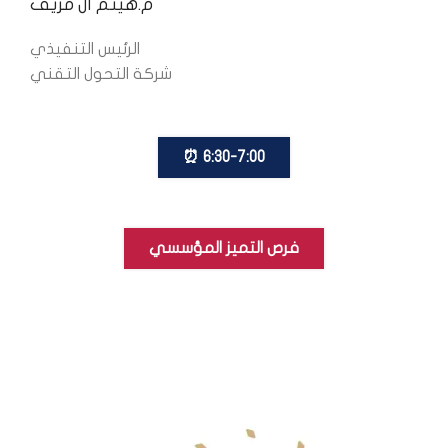
م.هيثم آل مريف
الرئيس التنفيذي
شركة التحول التقني
6:30-7:00 ⏰
فرص التميز المؤسسي