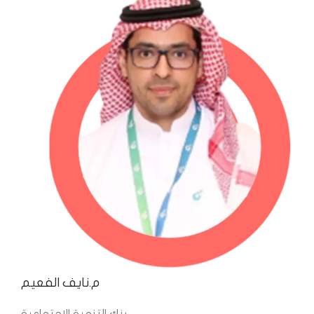
م.نايف الفعيم