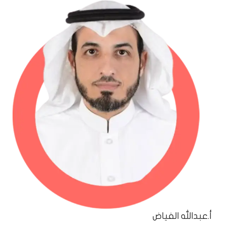
أ.عبدالله الفياض