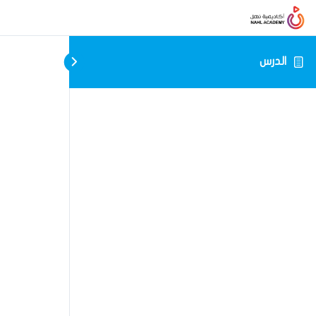
الدرس
ا