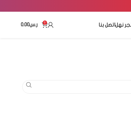
0
ر.س
0.00
جر نهل
اتصل بنا