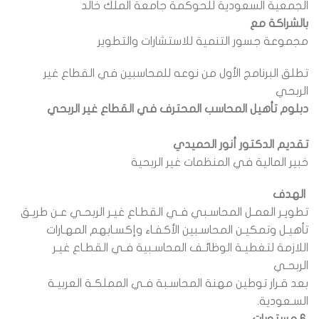
الجمعية السعودية للحوكمة جامعة الملك خالد
بالشراكة مع
مجموعة جسور التنمية للاستشارات والتطوير
تطلق البرنامج الأول من نوعه للمحاسبين في القطاع غير
الربحي
دبلوم تأهيل المحاسب المحترف في القطاع غير الربحي
تقديم الدكتور أنور الحميدي
خبير المالية في المنظمات غير الربحية
الهدف
تطويـر العمـل المحاسـبي فـي القطـاع غيـر الربحـي عـن طريـق
تأهيـل وتمكيـن المحاسـبين الأكفـاء وإكسـابهم المهـارات
اللازمة لتغطيـة الوظائـف المحاسـبية فـي القطـاع غيـر
الربحـي
بعد قـرار توطين مهنة المحاسـبة فـي المملكـة العربيـة
السـعودية.