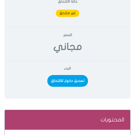
حالة الالتحاق
غير ملتحق
السعر
مجاني
البدء
تسحيل دخول للالتحاق
المحتويات