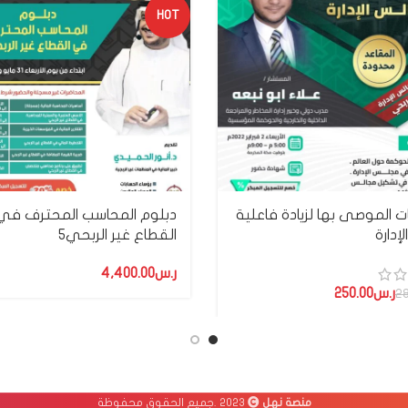
HOT
ت الموصى بها لزيادة فاعلية
دبلوم المحاسب المحترف في
إدارة
القطاع غير الربحي٥
ر.س
ر.س
250.00
28
منصة نهل
2023 .جميع الحقوق محفوظة