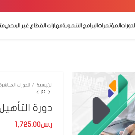
لدورات
المؤتمرات
البرامج التنموية
مهارات القطاع غير الربحي
مت
الرئيسية
الدورات المباشرة
دورة التأهيل
ر.س
ر.س
ر.س