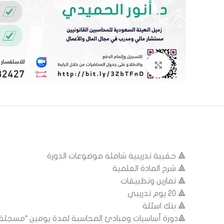
اضغط للتكبير
🔺 حقيبة تدريبية شاملة موضوعات الدورة
🔺 شرح المادة العلمية
🔺 تمارين وتطبيقات
🔺 20 يوم تدريبي
🔺 بنك اسئلة
🔺دورة أساسيات ومبادئ المحاسبة لمدة يومين “مسجلة”