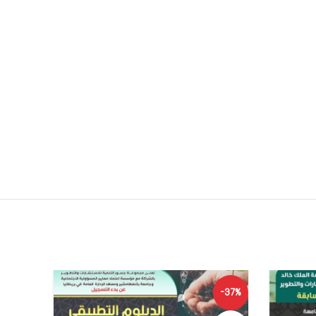
SOLD
-37%
OUT