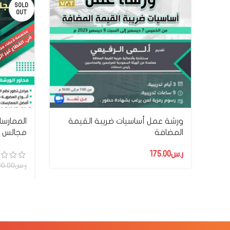
SOLD
OUT
ورشة عمل أساسيات ضريبة القيمة
الممارسا
المضافة
مجالس ال
ر.س
ر.س
0.00