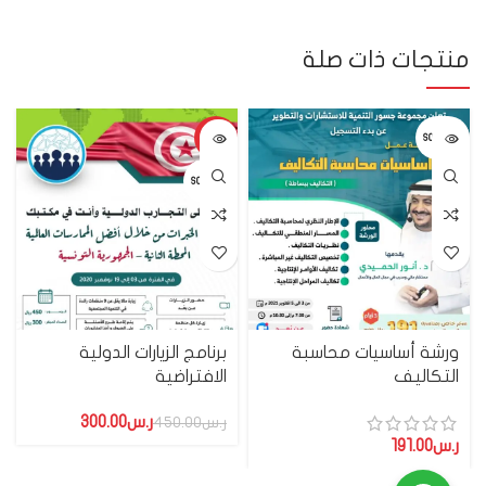
منتجات ذات صلة
-33%
SOLD OUT
SOLD OUT
ورشة أساسيات محاسبة
برنامج الزيارات الدولية
التكاليف
الافتراضية
ر.س
300.00
ر.س
450.00
ر.س