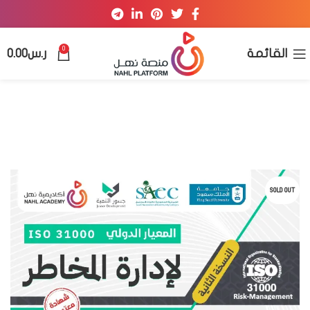
0
القائمة
ر.س
0.00
SOLD OUT