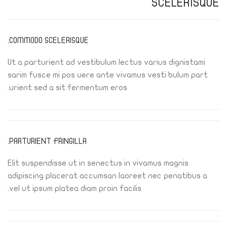
SCELERISQUE
COMMODO SCELERISQUE.
Ut a parturient ad vestibulum lectus varius dignistami
sarim fusce mi pos uere ante vivamus vesti bulum part
urient sed a sit fermentum eros.
PARTURIENT FRINGILLA.
Elit suspendisse ut in senectus in vivamus magnis
adipiscing placerat accumsan laoreet nec penatibus a
vel ut ipsum platea diam proin facilis.