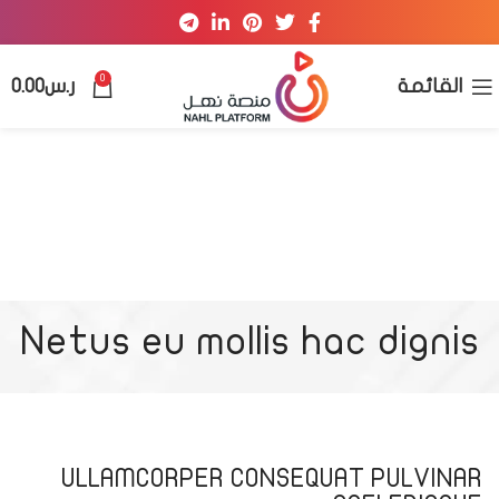
0
القائمة
ر.س
0.00
Netus eu mollis hac dignis
ULLAMCORPER CONSEQUAT PULVINAR