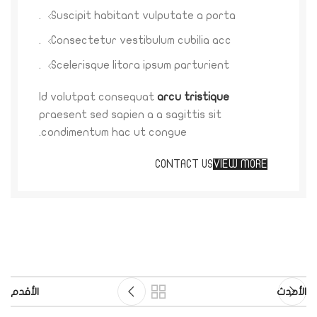
Suscipit habitant vulputate a porta.
Consectetur vestibulum cubilia acc.
Scelerisque litora ipsum parturient.
Id volutpat consequat
arcu tristique
praesent sed sapien a a sagittis sit
condimentum hac ut congue.
CONTACT US
VIEW MORE
الأحدث
الأقدم