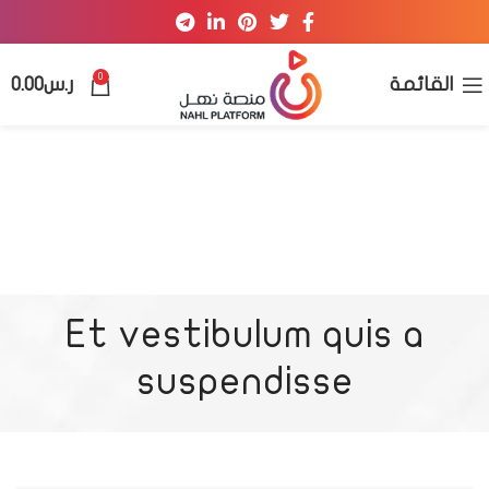
0
القائمة
ر.س
0.00
Et vestibulum quis a
suspendisse