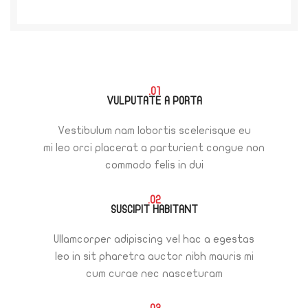
01.
VULPUTATE A PORTA
Vestibulum nam lobortis scelerisque eu
mi leo orci placerat a parturient congue non
commodo felis in dui
02.
SUSCIPIT HABITANT
Ullamcorper adipiscing vel hac a egestas
leo in sit pharetra auctor nibh mauris mi
cum curae nec nasceturam