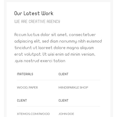
Our Latest Work
WE ARE CREATIVE AGENCY
Accum luctus dolor sit amet, consectetuer
adipiscing elit, sed diam nonummy nibh euismod
tincidunt ut laoreet dolore magna aliquam
erat volutpat. Ut wisi enim ad minim veniam,
quis nostrud exerci tation.
MATERIALS
CLIENT
WOOD, PAPER
MINDSPARKLE SHOP
CLIENT
CLIENT
XTEMOS.COM/WOOD
JOHN DOE