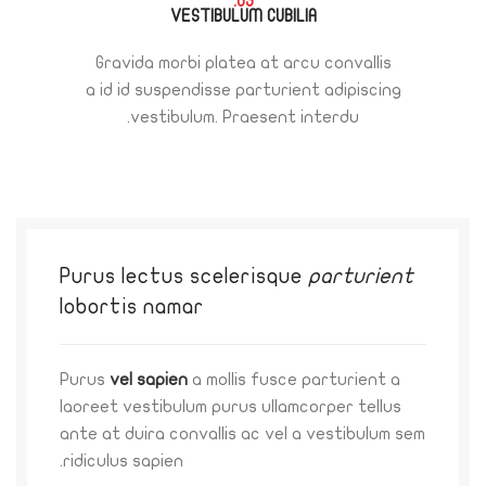
03.
VESTIBULUM CUBILIA
Gravida morbi platea at arcu convallis
a id id suspendisse parturient adipiscing
vestibulum. Praesent interdu.
Purus lectus scelerisque
parturient
lobortis namar
Purus
vel sapien
a mollis fusce parturient a
laoreet vestibulum purus ullamcorper tellus
ante at duira convallis ac vel a vestibulum sem
ridiculus sapien.