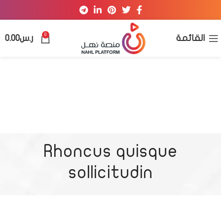
0
القائمة
ر.س
0.00
Rhoncus quisque
sollicitudin