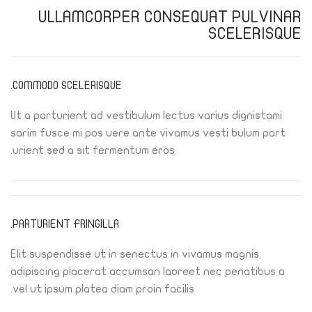
ULLAMCORPER CONSEQUAT PULVINAR
SCELERISQUE
COMMODO SCELERISQUE.
Ut a parturient ad vestibulum lectus varius dignistami
sarim fusce mi pos uere ante vivamus vesti bulum part
urient sed a sit fermentum eros.
PARTURIENT FRINGILLA.
Elit suspendisse ut in senectus in vivamus magnis
adipiscing placerat accumsan laoreet nec penatibus a
vel ut ipsum platea diam proin facilis.