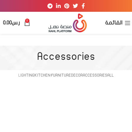
0
القائمة
ر.س
0.00
Accessories
LIGHTING
KITCHEN
FURNITURE
DECOR
ACCESSORIES
ALL
IMPERDIET MAURIS A NONTIN
POTENTI PARTURIENT PARTURIE
ACCESSORIES
ACCESSORIES